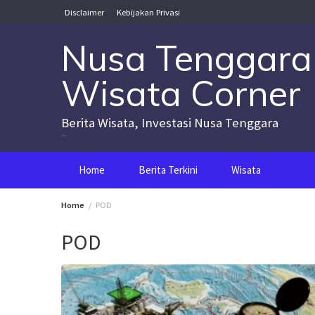
Skip
Disclaimer
Kebijakan Privasi
to
content
Nusa Tenggara
Wisata Corner
Berita Wisata, Investasi Nusa Tenggara
Nusa Tenggara Wisata Corner
Home
Berita Terkini
Wisata
Home
POD
POD