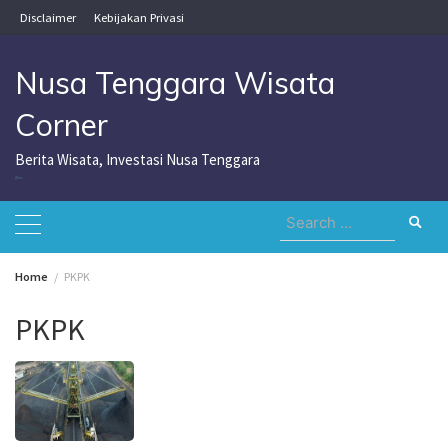
Skip
Disclaimer
Kebijakan Privasi
to
content
Nusa Tenggara Wisata
Corner
Berita Wisata, Investasi Nusa Tenggara
Nusa Tenggara Wisata Corner
Search
for:
Home
PKPK
PKPK