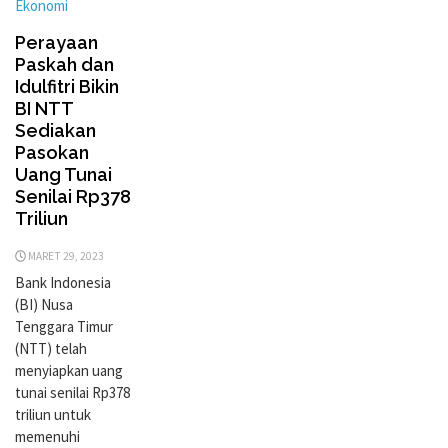
Ekonomi
Perayaan
Paskah dan
Idulfitri Bikin
BI NTT
Sediakan
Pasokan
Uang Tunai
Senilai Rp378
Triliun
MARET 29, 2023
Bank Indonesia
(BI) Nusa
Tenggara Timur
(NTT) telah
menyiapkan uang
tunai senilai Rp378
triliun untuk
memenuhi