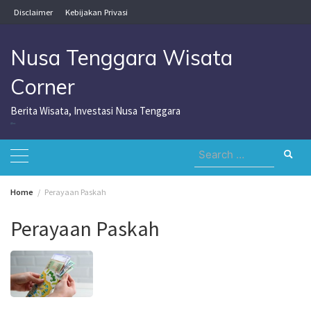
Skip
Disclaimer
Kebijakan Privasi
to
content
Nusa Tenggara Wisata
Corner
Berita Wisata, Investasi Nusa Tenggara
Nusa Tenggara Wisata Corner
Search
for:
Home
Perayaan Paskah
Perayaan Paskah