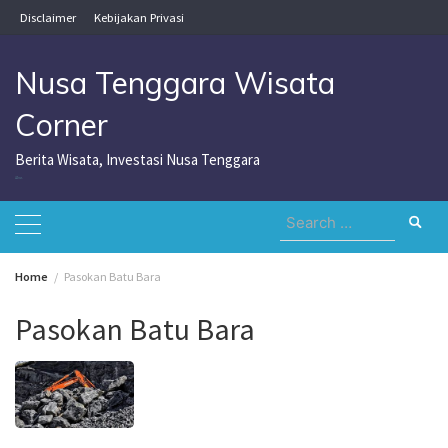
Skip
Disclaimer
Kebijakan Privasi
to
content
Nusa Tenggara Wisata
Corner
Berita Wisata, Investasi Nusa Tenggara
Nusa Tenggara Wisata Corner
Search
for:
Home
Pasokan Batu Bara
Pasokan Batu Bara