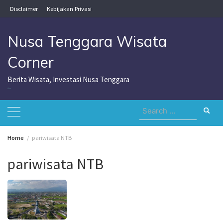
Skip
Disclaimer
Kebijakan Privasi
to
content
Nusa Tenggara Wisata
Corner
Berita Wisata, Investasi Nusa Tenggara
Nusa Tenggara Wisata Corner
Search
for:
Home
pariwisata NTB
pariwisata NTB