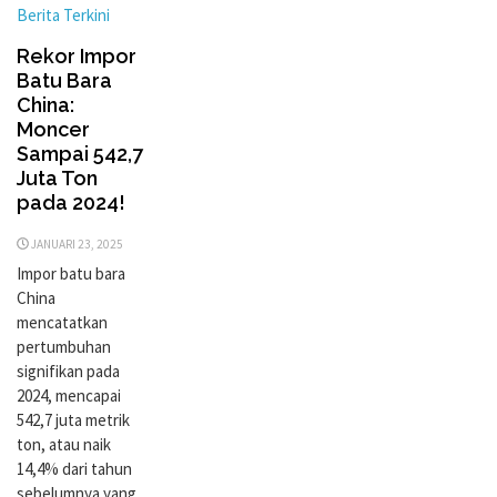
Berita Terkini
Rekor Impor
Batu Bara
China:
Moncer
Sampai 542,7
Juta Ton
pada 2024!
JANUARI 23, 2025
Impor batu bara
China
mencatatkan
pertumbuhan
signifikan pada
2024, mencapai
542,7 juta metrik
ton, atau naik
14,4% dari tahun
sebelumnya yang