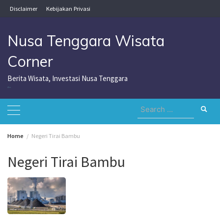
Skip
Disclaimer
Kebijakan Privasi
to
content
Nusa Tenggara Wisata
Corner
Berita Wisata, Investasi Nusa Tenggara
Nusa Tenggara Wisata Corner
Search
for:
Home
Negeri Tirai Bambu
Negeri Tirai Bambu