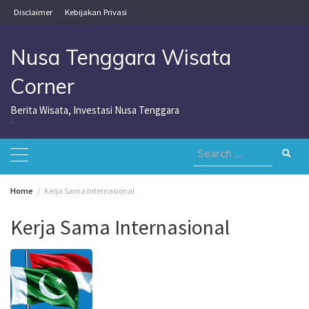
Skip
Disclaimer
Kebijakan Privasi
to
content
Nusa Tenggara Wisata
Corner
Berita Wisata, Investasi Nusa Tenggara
Nusa Tenggara Wisata Corner
Search
for:
Home
Kerja Sama Internasional
Kerja Sama Internasional