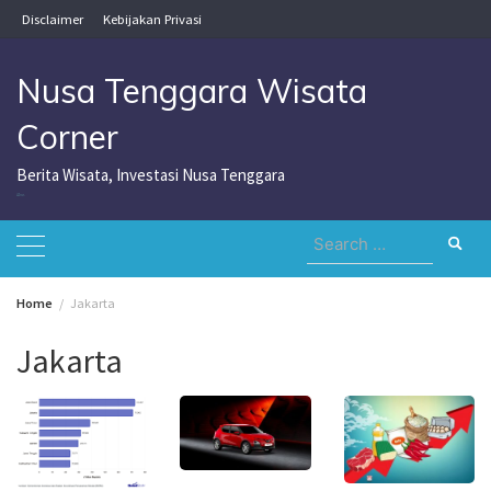
Skip
Disclaimer
Kebijakan Privasi
to
content
Nusa Tenggara Wisata
Corner
Berita Wisata, Investasi Nusa Tenggara
Nusa Tenggara Wisata Corner
Search
for:
Home
Jakarta
Jakarta