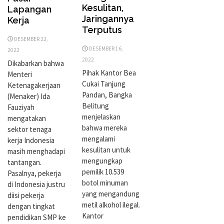
Kesulitan,
Lapangan
Jaringannya
Kerja
Terputus
DESEMBER 22,
DESEMBER 16,
2022
2022
Dikabarkan bahwa
Pihak Kantor Bea
Menteri
Cukai Tanjung
Ketenagakerjaan
Pandan, Bangka
(Menaker) Ida
Belitung
Fauziyah
menjelaskan
mengatakan
bahwa mereka
sektor tenaga
mengalami
kerja Indonesia
kesulitan untuk
masih menghadapi
mengungkap
tantangan.
pemilik 10.539
Pasalnya, pekerja
botol minuman
di Indonesia justru
yang mengandung
diisi pekerja
metil alkohol ilegal.
dengan tingkat
Kantor
pendidikan SMP ke