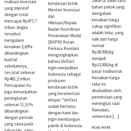
Jakarta. Salah satu
realisasi investasi
kendaraan listrik.
bahan pokok yang
yang impresif
Menteri Investasi
mengalami
dengan total
dan
kenaikan harga
mencapai Rp477,7
Hilirisasi/Kepala
cukup signifikan
triliun. Angka
Badan Koordinasi
adalah telur, yang
tersebut
Penanaman Modal
naik dari harga
mengalami
(BKPM) Ro­san
normal
kenaikan 2,69%
Perkasa Roeslani
Rp28.000/kg
dibandingkan
mengungkapkan
menjadi
kuartal
bahwa VinFast
Rp32.000/kg di
sebelumnya,
ingin menjadikan
pasar tradisional.
tercatat sebesar
Indonesia sebagai
Kenaikan harga
Rp465,2 triliun.
produsen
telur ini
Pencapaian itu
kendaraan listrik
disebabkan oleh
juga menunjukkan
yang berorientasi
permintaan yang
peningkatan
ekspor. “VinFast
meningkat saat
sebesar 11,51%
sudah bertemu
Ramadan,
dibandingkan
dengan kami dan
sementara […]
dengan periode
ingin membangun
yang sama pada
pabrik di Indonesia.
READ MORE
tahun lalu, yaitu