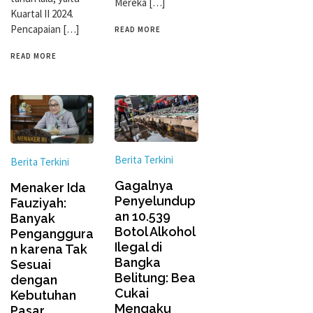
Mereka […]
Kuartal II 2024.
Pencapaian […]
READ MORE
READ MORE
Berita Terkini
Berita Terkini
Gagalnya
Menaker Ida
Penyelundup
Fauziyah:
an 10.539
Banyak
Botol Alkohol
Penganggura
Ilegal di
n karena Tak
Bangka
Sesuai
Belitung: Bea
dengan
Cukai
Kebutuhan
Mengaku
Pasar