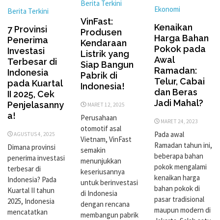
Berita Terkini
Ekonomi
Berita Terkini
VinFast:
Kenaikan
7 Provinsi
Produsen
Harga Bahan
Penerima
Kendaraan
Pokok pada
Investasi
Listrik yang
Awal
Terbesar di
Siap Bangun
Ramadan:
Indonesia
Pabrik di
Telur, Cabai
pada Kuartal
Indonesia!
dan Beras
II 2025, Cek
Jadi Mahal?
Penjelasanny
MARET 12, 2025
a!
Perusahaan
MARET 24, 2023
otomotif asal
Pada awal
AGUSTUS 4, 2025
Vietnam, VinFast
Ramadan tahun ini,
Dimana provinsi
semakin
beberapa bahan
penerima investasi
menunjukkan
pokok mengalami
terbesar di
keseriusannya
kenaikan harga
Indonesia? Pada
untuk berinvestasi
bahan pokok di
Kuartal II tahun
di Indonesia
pasar tradisional
2025, Indonesia
dengan rencana
maupun modern di
mencatatkan
membangun pabrik