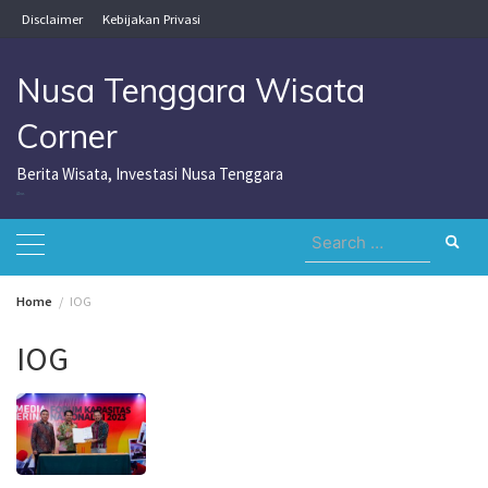
Skip
Disclaimer
Kebijakan Privasi
to
content
Nusa Tenggara Wisata
Corner
Berita Wisata, Investasi Nusa Tenggara
Nusa Tenggara Wisata Corner
Search
for:
Home
IOG
IOG