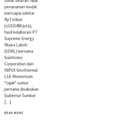
Solok Selatan. Nilai
penanaman modal
mencapai sekitar
Rp7 triliun
(±USD490 juta),
hasil kolaborasi PT
Supreme Energy
Muara Laboh
(SEML) bersama
Sumitomo
Corporation dan
INPEX Geothermal
Ltd. Momentum
“tajak” sumur
pertama disaksikan
Gubernur Sumbar
[…]
READ MORE