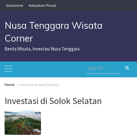
Skip
Disclaimer
Kebijakan Privasi
to
content
Nusa Tenggara Wisata
Corner
Berita Wisata, Investasi Nusa Tenggara
Nusa Tenggara Wisata Corner
Search
for:
Home
Investasi di Solok Selatan
Investasi di Solok Selatan