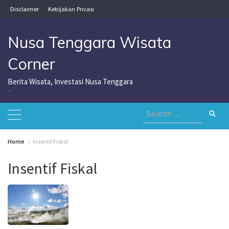
Skip
Disclaimer
Kebijakan Privasi
to
content
Nusa Tenggara Wisata
Corner
Berita Wisata, Investasi Nusa Tenggara
Nusa Tenggara Wisata Corner
Search
for:
Home
Insentif Fiskal
Insentif Fiskal