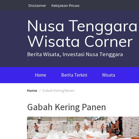
Skip
Disclaimer
Kebijakan Privasi
to
content
Nusa Tenggara
Wisata Corner
Berita Wisata, Investasi Nusa Tenggara
Nusa Tenggara Wisata Corner
Home
Berita Terkini
Wisata
Home
Gabah Kering Panen
Gabah Kering Panen