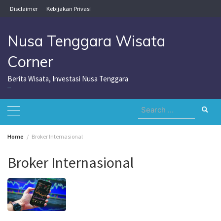
Skip
Disclaimer
Kebijakan Privasi
to
content
Nusa Tenggara Wisata
Corner
Berita Wisata, Investasi Nusa Tenggara
Nusa Tenggara Wisata Corner
Search
for:
Home
Broker Internasional
Broker Internasional