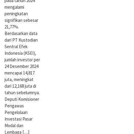
pada tahun 2024
mengalami
peningkatan
signifikan sebesar
21,77%.
Berdasarkan data
dari PT Kustodian
Sentral Efek
Indonesia (KSEI),
jumlah investor per
24 Desember 2024
mencapai 14,817
juta, meningkat
dari 12,168 juta di
tahun sebelumnya.
Deputi Komisioner
Pengawas
Pengelolaan
Investasi Pasar
Modal dan
Lembaga […]