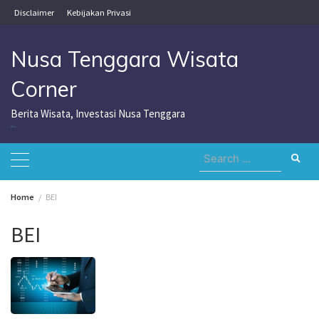
Skip
Disclaimer
Kebijakan Privasi
to
content
Nusa Tenggara Wisata
Corner
Berita Wisata, Investasi Nusa Tenggara
Nusa Tenggara Wisata Corner
Search
for:
Home
BEI
BEI