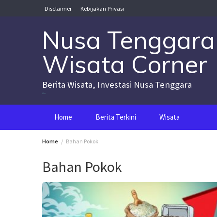
Skip
Disclaimer
Kebijakan Privasi
to
content
Nusa Tenggara
Wisata Corner
Berita Wisata, Investasi Nusa Tenggara
Nusa Tenggara Wisata Corner
Home
Berita Terkini
Wisata
Home
Bahan Pokok
Bahan Pokok