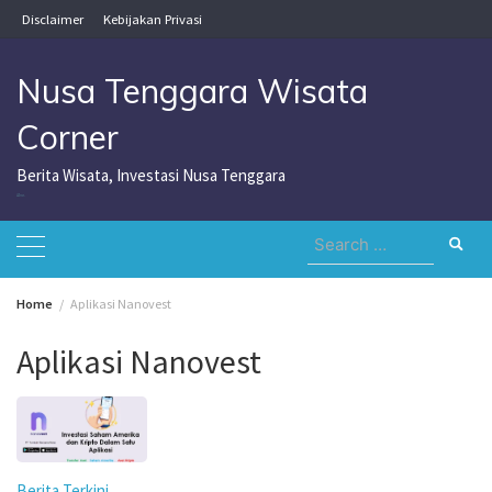
Skip
Disclaimer
Kebijakan Privasi
to
content
Nusa Tenggara Wisata
Corner
Berita Wisata, Investasi Nusa Tenggara
Nusa Tenggara Wisata Corner
Search
for:
Home
Aplikasi Nanovest
Aplikasi Nanovest
Berita Terkini