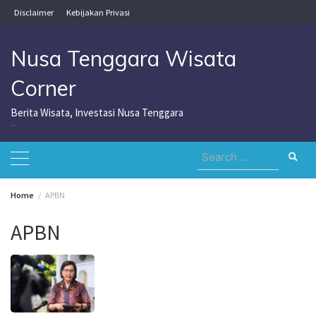
Skip
Disclaimer
Kebijakan Privasi
to
content
Nusa Tenggara Wisata
Corner
Berita Wisata, Investasi Nusa Tenggara
Nusa Tenggara Wisata Corner
Search
for:
Home
APBN
APBN